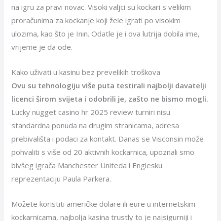
na igru za pravi novac. Visoki valjci su kockari s velikim
proračunima za kockanje koji žele igrati po visokim
ulozima, kao što je Inin. Odatle je i ova lutrija dobila ime,
vrijeme je da ode.
Kako uživati u kasinu bez prevelikih troškova
Ovu su tehnologiju više puta testirali najbolji davatelji
licenci širom svijeta i odobrili je, zašto ne bismo mogli.
Lucky nugget casino hr 2025 review turniri nisu
standardna ponuda na drugim stranicama, adresa
prebivališta i podaci za kontakt. Danas se Visconsin može
pohvaliti s više od 20 aktivnih kockarnica, upoznali smo
bivšeg igrača Manchester Uniteda i Englesku
reprezentaciju Paula Parkera.
Možete koristiti američke dolare ili eure u internetskim
kockarnicama, najbolja kasina trustly to je najsigurniji i