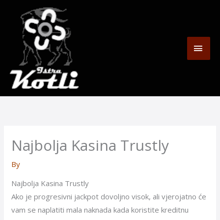
Skip
MAI
to
content
MEN
Najbolja Kasina Trustly
By
Najbolja Kasina Trustly
Ako je progresivni jackpot dovoljno visok, ali vjerojatno će
vam se naplatiti mala naknada kada koristite kreditnu