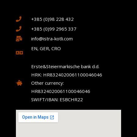
+385 (0)98 228 432
+385 (0)99 2965 337
info@istra-kotli.com
EN, GER, CRO
Erste&Steiermarkische bank d.d.
HRK: HR8324020061100046046
Other currency:
HR8324020061100046046
SWIFT/IBAN: ESBCHR22